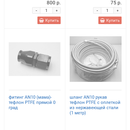
800 р.
75 р.
-
-
+
+
Купить
Купить
фитинг AN10 (мама)-
шланг AN10 рукав
тефлон PTFE прямой 0
тефлон PTFE с оплеткой
град
из нержавеющей стали
(1 метр)