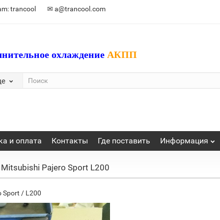
am: trancool
✉ a@trancool.com
лнительное охлаждение
АКПП
де
ка и оплата
Контакты
Где поставить
Информация
tsubishi Pajero Sport L200
 Sport / L200